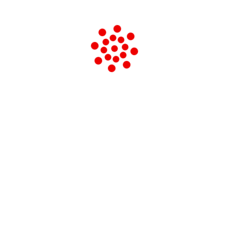
CAVALLERA VINDICE
CEVA BIANCA
CIANCA ALBERTO
CIFARELLI MICHELE
CIMIOTTA VITTORIO
CODIGNOLA TRISTANO
CODRIGNANI DUILIO