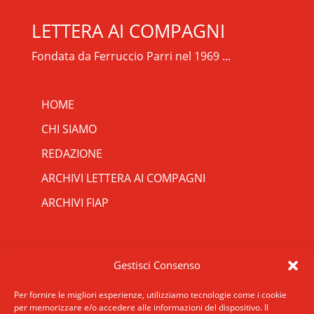
LETTERA AI COMPAGNI
Fondata da Ferruccio Parri nel 1969 ...
HOME
CHI SIAMO
REDAZIONE
ARCHIVI LETTERA AI COMPAGNI
ARCHIVI FIAP
RIPRISTINA
CONTATTI
Gestisci Consenso
-A
Attuale: 100%
+A
SCRIVICI
INDIRIZZO
Per fornire le migliori esperienze, utilizziamo tecnologie come i cookie
Alto Contrasto
per memorizzare e/o accedere alle informazioni del dispositivo. Il
ROMA: Via San Francesco di Sales 5, 00165