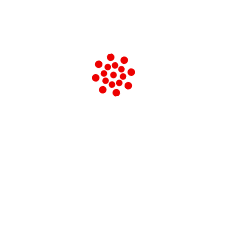
FIAP
Il Premio Democrazia e Libertà 2026:
quando la memoria diventa impegno
civile
CULTURA E SOCIETA’