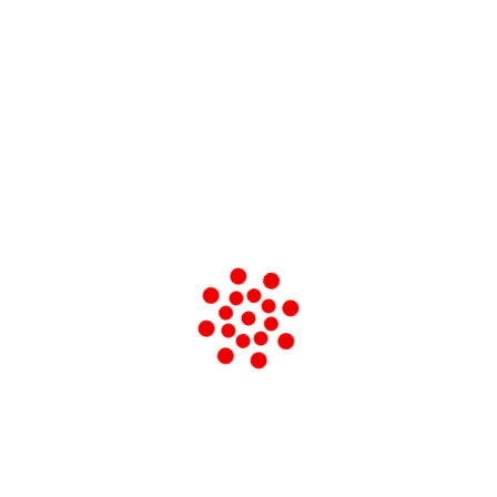
7 settembre 1986 muore Enzo Enriques
Agnoletti
da
marco zanier
|
Nov 26, 2021
Partigiano e politico italiano. Movimento
liberalsocialista. . Nacque a Bologna il 17 maggio
1909 da Paolo Enriques, biologo e professore
universitario, e da Clotilde Agnoletti, sorella dello
scrittore Fernando Agnoletti. Frequentò a Firenze la
facoltà di...
15 ottobre 1887 nasce Lina Merlin
da
marco zanier
|
Mag 12, 2021
Nata a Pozzonovo di Padova il 15 ottobre 1887 e di
qui trasferita con la famiglia a Chioggia, Angelina
Merlin a vent’anni si trasferisce a Padova dove vive
con i suoi in corso Vittorio Emanuele II. Sono anni