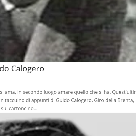
ido Calogero
si ama, in secondo luogo amare quello che si ha. Quest’ult
un taccuino di appunti di Guido Calogero. Giro della Brenta,
sul cartoncino...