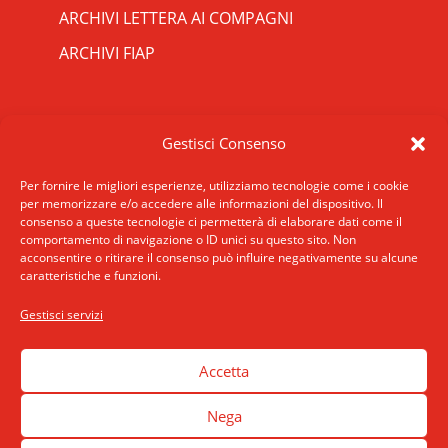
ARCHIVI LETTERA AI COMPAGNI
ARCHIVI FIAP
RIPRISTINA
CONTATTI
Gestisci Consenso
-A
Attuale: 100%
+A
SCRIVICI
INDIRIZZO
Per fornire le migliori esperienze, utilizziamo tecnologie come i cookie
Alto Contrasto
per memorizzare e/o accedere alle informazioni del dispositivo. Il
ROMA: Via San Francesco di Sales 5, 00165
consenso a queste tecnologie ci permetterà di elaborare dati come il
Modalità Scura
Roma
comportamento di navigazione o ID unici su questo sito. Non
Disattiva Immagini
acconsentire o ritirare il consenso può influire negativamente su alcune
MILANO: Via E. De Amicis 17, 20123 Milano
caratteristiche e funzioni.
Evidenzia Link
TELEFONO: +39 02 89406175
Modalità Lettura
Gestisci servizi
accessibilita
Navigazione Tastiera
Cursore Grande
Accetta
Guida Lettura
Nega
Lettura Vocale
Leggi