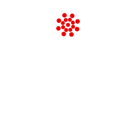
ti ad Anzio e Nettuno[1]. I partigiani ne erano stati avvertiti con il
. A Roma si spera in una rapida liberazione della città. Ma la sper
HOME
CHI SIAMO
REDAZIONE