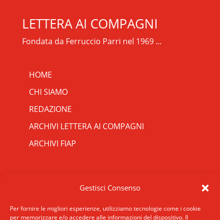
LETTERA AI COMPAGNI
Fondata da Ferruccio Parri nel 1969 ...
HOME
CHI SIAMO
REDAZIONE
ARCHIVI LETTERA AI COMPAGNI
ARCHIVI FIAP
RIPRISTINA
CONTATTI
Gestisci Consenso
-A
Attuale: 100%
+A
SCRIVICI
INDIRIZZO
Per fornire le migliori esperienze, utilizziamo tecnologie come i cookie
Alto Contrasto
per memorizzare e/o accedere alle informazioni del dispositivo. Il