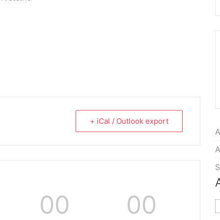
+ iCal / Outlook export
A
A
S
00
00
A