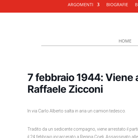
ARGOMENTI
BIOGRAFIE
B
HOME
7 febbraio 1944: Viene a
Raffaele Zicconi
In via Carlo Alberto salta in aria un camion tedesco.
Tradito da un sedicente compagno, viene arrestato il parti
il 24 febbraio incarcerato a Regina Coeli. Assassinato alle