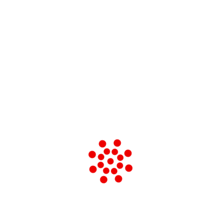
are la Shoah e lo sterminio delle altre categorie di prigionieri, le leggi
e nelle scuole con l’obiettivo di tramandare la memoria degli eventi a
 l’Assemblea Generale dell’ONU, tramite la risoluzione 60/7, ha desi
è quello di ricordare e trasmettere la memoria dell’avvenimento, an
are chi a questa tragedia si è opposto.