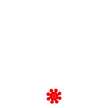
a Anzio.
 in atto un rastrellamento in via Maria Adelaide.
A
anti nei comuni limitrofi.
A
S
A