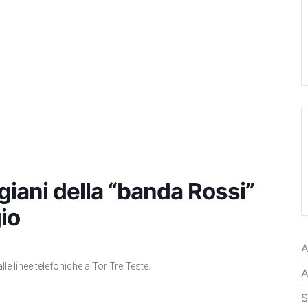
igiani della “banda Rossi”
io
A
le linee telefoniche a Tor Tre Teste.
A
S