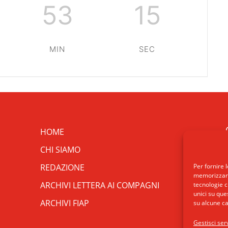
53
15
MIN
SEC
HOME
CHI SIAMO
REDAZIONE
Per fornire 
memorizzare 
ARCHIVI LETTERA AI COMPAGNI
tecnologie c
unici su que
ARCHIVI FIAP
su alcune ca
Gestisci serv