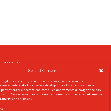
CONTATTI
Gestisci Consenso
SCRIVICI
INDIRIZZO
le migliori esperienze, utilizziamo tecnologie come i cookie per
ROMA: Via San Francesco di Sales 5, 00165
e/o accedere alle informazioni del dispositivo. Il consenso a queste
i permetterà di elaborare dati come il comportamento di navigazione o ID
Roma
sto sito. Non acconsentire o ritirare il consenso può influire negativamente
MILANO: Via E. De Amicis 17, 20123 Milano
ratteristiche e funzioni.
TELEFONO: +39 02 89406175
izi