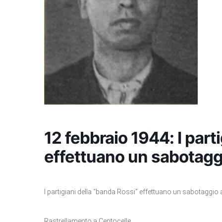
12 febbraio 1944: I part
effettuano un sabotagg
I partigiani della “banda Rossi” effettuano un sabotaggio al
Rastrellamento a Centocelle.