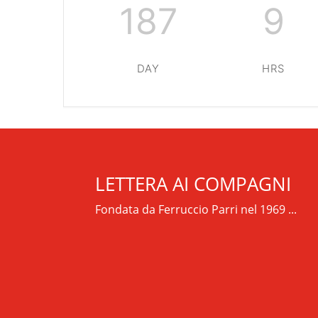
187
9
DAY
HRS
RIPRISTINA
LETTERA AI COMPAGNI
-A
Attuale: 100%
+A
Fondata da Ferruccio Parri nel 1969 ...
Modalità
Alto Contrasto
Lettura
Modalità Scura
Navigazione
Disattiva
Tastiera
Immagini
Cursore
Evidenzia Link
Grande