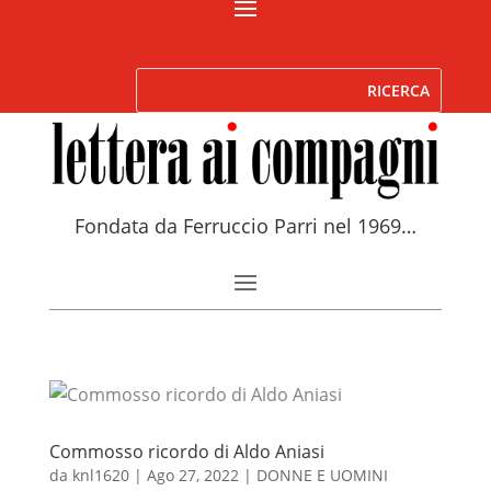
Fondata da Ferruccio Parri nel 1969…
Commosso ricordo di Aldo Aniasi
da
knl1620
|
Ago 27, 2022
|
DONNE E UOMINI