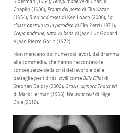
Biberman (1954),
Tempi moderni
di Charlie
Chaplin (1936),
Fronte del porto
di Elia Kazan
(1954),
Bred and roses
di Ken Loach (2000),
La
classe operaia va in paradiso
di Elio Petri (1971),
Crepa padrone, tutto va bene
di Jean-Luc Godard
e Jean Pierre Gorin (1972).
Non mancano poi numerosi lavori, dal dramma
alla commedia, che hanno raccontato le
conseguenze della crisi del lavoro e delle
battaglie per i diritti civili come
Billy Elliot
di
Stephen Daldry (2000),
Grazie, signora Thatcher!
di Mark Herman (1996),
We want sex!
di Nigel
Cole (2010).