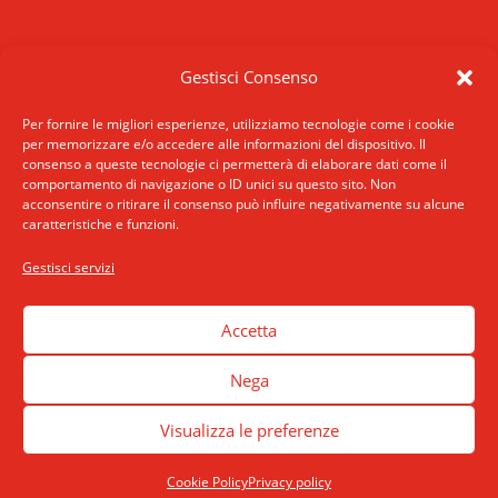
RIPRISTINA
CONTATTI
Gestisci Consenso
-A
Attuale: 100%
+A
SCRIVICI
INDIRIZZO
Per fornire le migliori esperienze, utilizziamo tecnologie come i cookie
Alto Contrasto
per memorizzare e/o accedere alle informazioni del dispositivo. Il
ROMA: Via San Francesco di Sales 5, 00165
consenso a queste tecnologie ci permetterà di elaborare dati come il
Modalità Scura
Roma
comportamento di navigazione o ID unici su questo sito. Non
Disattiva Immagini
acconsentire o ritirare il consenso può influire negativamente su alcune
MILANO: Via E. De Amicis 17, 20123 Milano
caratteristiche e funzioni.
Evidenzia Link
TELEFONO: +39 02 89406175
Modalità Lettura
Gestisci servizi
accessibilita
Navigazione Tastiera
Cursore Grande
Accetta
Guida Lettura
Nega
Lettura Vocale
Leggi
Visualizza le preferenze
Dichiarazione
COPYRIGHT LETTERA AI COMPAGNI © 2022 POWER BY © KOUROSH |
Cookie Policy
Privacy policy
Cookie Policy
|
Privacy policy
|
Termini e condizioni
Segnala Problema