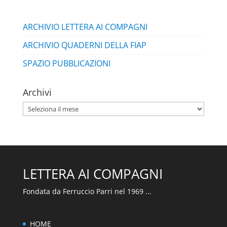
ARCHIVIO LETTERA AI COMPAGNI
ARCHIVIO QUADERNI DELLA FIAP
SPAZIO PUBBLICAZIONI
Archivi
Archivi
LETTERA AI COMPAGNI
🇮🇹
🇬🇧
RIPRISTINA
Fondata da Ferruccio Parri nel 1969 ...
-A
100%
+A
HOME