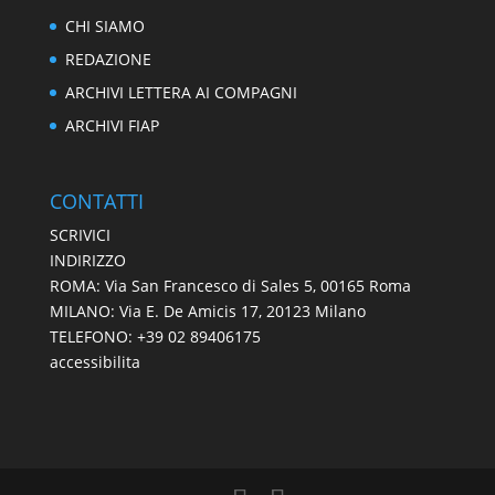
CHI SIAMO
Alto Contrasto
REDAZIONE
Modalità Scura
ARCHIVI LETTERA AI COMPAGNI
ARCHIVI FIAP
Disattiva Immagini
Evidenzia Link
CONTATTI
Modalità Lettura
SCRIVICI
INDIRIZZO
Navigazione Tastiera
ROMA: Via San Francesco di Sales 5, 00165 Roma
Cursore Grande
MILANO: Via E. De Amicis 17, 20123 Milano
TELEFONO: +39 02 89406175
Guida Lettura
accessibilita
Lettura Vocale
Leggi
Dichiarazione