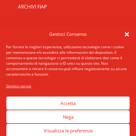
ARCHIVI FIAP
RIPRISTINA
CONTATTI
Gestisci Consenso
-A
Attuale: 100%
+A
SCRIVICI
INDIRIZZO
Per fornire le migliori esperienze, utilizziamo tecnologie come i cookie
Alto Contrasto
per memorizzare e/o accedere alle informazioni del dispositivo. Il
ROMA: Via San Francesco di Sales 5, 00165
consenso a queste tecnologie ci permetterà di elaborare dati come il
Modalità Scura
Roma
comportamento di navigazione o ID unici su questo sito. Non
Disattiva Immagini
acconsentire o ritirare il consenso può influire negativamente su alcune
MILANO: Via E. De Amicis 17, 20123 Milano
caratteristiche e funzioni.
Evidenzia Link
TELEFONO: +39 02 89406175
Modalità Lettura
Gestisci servizi
accessibilita
Navigazione Tastiera
Cursore Grande
Accetta
Guida Lettura
Nega
Lettura Vocale
Leggi
Visualizza le preferenze