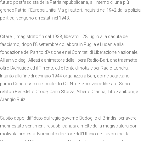
futuro postfascista della Patria repubblicana, all’interno di una più
grande Patria: l’Europa Unita. Ma gli autori, inquisiti nel 1942 dalla polizia
politica, vengono arrestati nel 1943.
Cifarelli, magistrato fin dal 1938, liberato il 28 luglio alla caduta del
fascismo, dopo l’8 settembre collabora in Puglia e Lucania alla
fondazione del Partito d’Azione e nei Comitati di Liberazione Nazionale.
All’arrivo degli Alleati è animatore della libera Radio-Bari, che trasmette
oltre l’Adriatico ed il Tirreno, ed è fonte di notizie per Radio-Londra.
Intanto alla fine di gennaio 1944 organizza a Bari, come segretario, il
primo Congresso nazionale dei C.L.N. delle province liberate. Sono
relatori Benedetto Croce, Carlo Sforza, Alberto Cianca, Tito Zaniboni, e
Arangio Ruiz.
Subito dopo, diffidato dal regio governo Badoglio di Brindisi per avere
manifestato sentimenti repubblicani, si dimette dalla magistratura con
motivata protesta. Nominato direttore dell’Ufficio del Lavoro per la