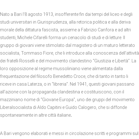
Nato a Bari l’8 agosto 1913, insofferente fin dai tempi del liceo e degli
studi universitari in Giurisprudenza, alla retorica politica e alla deriva
morale della dittatura fascista, assieme a Fabrizio Canfora e ad altri
studenti, Michele Cifarelli forma un cenacolo di studi e di letture. Il
gruppo di giovani viene stimolato dal magistero di un maturo letterato
socialista, Tommaso Fiore, che li introduce alla conoscenza dell’attività
dei fratelli Rosselli e del movimento clandestino “Giustizia e Libertà”. La
loro opposizione al regime mussoliniano viene alimentata dalla
frequentazione del filosofo Benedetto Croce, che di tanto in tanto li
riceve in casa Laterza, o in “libreria”. Nel 1941, questi giovani passano
all’azione con la propaganda clandestina e costituiscono, con il
mazziniano nome di “Giovane Europa”, uno dei gruppi del movimento
Liberalsocialista di Aldo Capitini e Guido Calogero, che si diffonde
spontaneamente in altre città italiane
.
A Bari vengono elaborati e messi in circolazione scritti e programmi sul