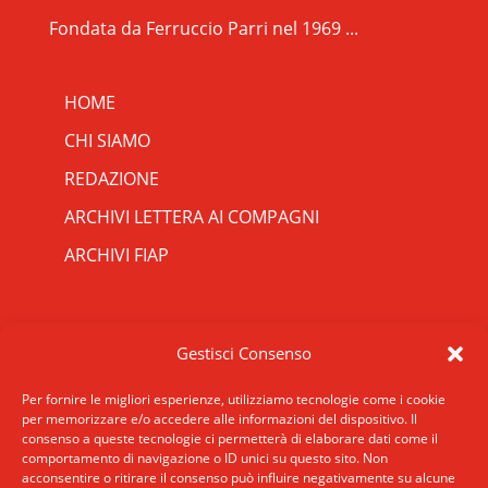
Fondata da Ferruccio Parri nel 1969 ...
HOME
CHI SIAMO
REDAZIONE
ARCHIVI LETTERA AI COMPAGNI
ARCHIVI FIAP
RIPRISTINA
CONTATTI
Gestisci Consenso
-A
Attuale: 100%
+A
SCRIVICI
INDIRIZZO
Per fornire le migliori esperienze, utilizziamo tecnologie come i cookie
Alto Contrasto
per memorizzare e/o accedere alle informazioni del dispositivo. Il
ROMA: Via San Francesco di Sales 5, 00165
consenso a queste tecnologie ci permetterà di elaborare dati come il
Modalità Scura
Roma
comportamento di navigazione o ID unici su questo sito. Non
Disattiva Immagini
acconsentire o ritirare il consenso può influire negativamente su alcune
MILANO: Via E. De Amicis 17, 20123 Milano