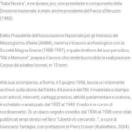
“Italia Nostra”, e ne diviene, poi, vice presidente e componente della
Direzione nazionale; è stato anche presidente del Parco d’Abruzzo
(1983).
Eletto Presidente dell’Associazione Nazionale per gli Interessi del
Mezzogiorno d’Italia (ANIMI), rianima il braccio archeologico con la
Società Magna Grecia (1988-1997), e quale direttore del suo periodico,
“Atti e Memorie”, prepara il lavoro che renderà possibile la realizzazione
Corpus
dei
pinakes
locresi, in 15 tomi.
Alla sua scomparsa, a Roma, il 5 giugno 1998, lascia un imponente
archivio sulla storia del Partito d’Azione e del PRI. Il materiale a stampa
con articoli, interventi, carteggi preziosi, attività parlamentare e oratoria,
è schedato e analizzato dal 1932 al 1949. Il resto è in corso di
riordinamento. Di un diario segreto e inedito dal 1934 al 1938 sono stati
pubblicati ampi stralci nel libro “Libertà vò cercando…”
,
a cura di
Giancarlo Tartaglia, con prefazione di Piero Craveri (Rubbettino, 2004).