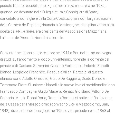
piccolo Partito repubblicano. Eguale coerenza mostrerà nel 1989,
quando, da deputato nella IX legislatura e Consigliere di Stato,
candidato a consigliere della Corte Costituzionale con larga adesione
della Camera dei Deputati, rinuncia all’elezione, per disciplina verso altra
scelta del PRI.
A latere,
era presidente dell’Associazione Mazziniana
Italiana e dell’Associazione Italia-Israele.
Convinto meridionalista, è relatore nel 1944 a Bari nel primo convegno
di studi sull’argomento e, dopo un ventennio, riprende la corrente del
pensiero di Gaetano Salvemini, Giustino Fortunato, Umberto Zanotti
Bianco, Leopoldo Franchetti, Pasquale Villari. Partecipi di questo
rilancio sono Adolfo Omodeo, Guido De Ruggiero, Guido Dorso e
Tommaso Fiore. Si unisce a Napoli alla nuova leva di meridionalisti con
Francesco Compagna, Guido Macera, Renato Giordano, Vittorio De
Capraris, Manlio Rossi Doria, Rosario Romeo; si batte per l’istituzione
della Cassa per il Mezzogiorno (convegno ERP e Mezzogiorno, Bari,
1948), divenendone consigliere nel 1950 e vice presidente dal 1963 al