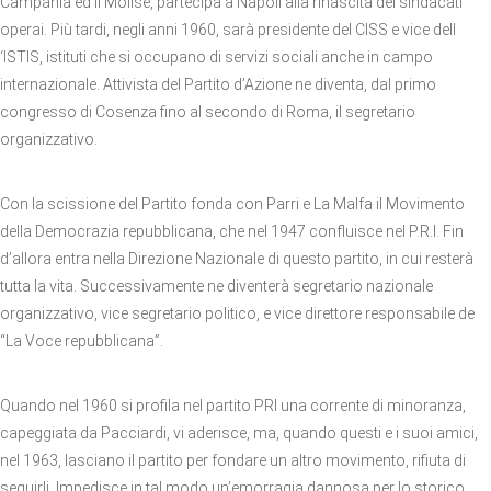
Campania ed il Molise, partecipa a Napoli alla rinascita dei sindacati
operai. Più tardi, negli anni 1960, sarà presidente del CISS e vice dell
‘ISTIS, istituti che si occupano di servizi sociali anche in campo
internazionale. Attivista del Partito d’Azione ne diventa, dal primo
congresso di Cosenza fino al secondo di Roma, il segretario
organizzativo.
Con la scissione del Partito fonda con Parri e La Malfa il Movimento
della Democrazia repubblicana, che nel 1947 confluisce nel P.R.I. Fin
d’allora entra nella Direzione Nazionale di questo partito, in cui resterà
tutta la vita. Successivamente ne diventerà segretario nazionale
organizzativo, vice segretario politico, e vice direttore responsabile de
“La Voce repubblicana”.
Quando nel 1960 si profila nel partito PRI una corrente di minoranza,
capeggiata da Pacciardi, vi aderisce, ma, quando questi e i suoi amici,
nel 1963, lasciano il partito per fondare un altro movimento, rifiuta di
seguirli. Impedisce in tal modo un’emorragia dannosa per lo storico