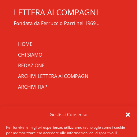
LETTERA AI COMPAGNI
Fondata da Ferruccio Parri nel 1969 ...
HOME
CHI SIAMO
REDAZIONE
ARCHIVI LETTERA AI COMPAGNI
ARCHIVI FIAP
RIPRISTINA
CONTATTI
Gestisci Consenso
-A
Attuale: 100%
+A
SCRIVICI
INDIRIZZO
Per fornire le migliori esperienze, utilizziamo tecnologie come i cookie
Alto Contrasto
per memorizzare e/o accedere alle informazioni del dispositivo. Il
ROMA: Via San Francesco di Sales 5, 00165