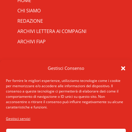
HOME
CHI SIAMO
REDAZIONE
ARCHIVI LETTERA AI COMPAGNI
ARCHIVI FIAP
RIPRISTINA
CONTATTI
Gestisci Consenso
-A
Attuale: 100%
+A
SCRIVICI
INDIRIZZO
Per fornire le migliori esperienze, utilizziamo tecnologie come i cookie
Alto Contrasto
per memorizzare e/o accedere alle informazioni del dispositivo. Il
ROMA: Via San Francesco di Sales 5, 00165
consenso a queste tecnologie ci permetterà di elaborare dati come il
Modalità Scura
Roma
comportamento di navigazione o ID unici su questo sito. Non
Disattiva Immagini
acconsentire o ritirare il consenso può influire negativamente su alcune
MILANO: Via E. De Amicis 17, 20123 Milano
caratteristiche e funzioni.
Evidenzia Link
TELEFONO: +39 02 89406175
Modalità Lettura
Gestisci servizi
accessibilita
Navigazione Tastiera