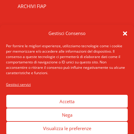
ARCHIVI FIAP
RIPRISTINA
CONTATTI
Gestisci Consenso
-A
Attuale: 100%
+A
SCRIVICI
INDIRIZZO
Per fornire le migliori esperienze, utilizziamo tecnologie come i cookie
Alto Contrasto
per memorizzare e/o accedere alle informazioni del dispositivo. Il
ROMA: Via San Francesco di Sales 5, 00165
consenso a queste tecnologie ci permetterà di elaborare dati come il
Modalità Scura
Roma
comportamento di navigazione o ID unici su questo sito. Non
Disattiva Immagini
acconsentire o ritirare il consenso può influire negativamente su alcune
MILANO: Via E. De Amicis 17, 20123 Milano
caratteristiche e funzioni.
Evidenzia Link
TELEFONO: +39 02 89406175
Modalità Lettura
Gestisci servizi
accessibilita
Navigazione Tastiera
Cursore Grande
Accetta
Guida Lettura
Nega
Lettura Vocale
Leggi
Visualizza le preferenze
Dichiarazione