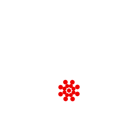
Cerca:
Fondata da Ferruccio Parri nel 1969…
HOME
CHI SIAMO
REDAZIONE
ARCHIVI LETTERA AI COMPAGNI
ARCHIVI FIAP
Nessun risultato
La pagina richiesta non è stata trovata. Affina la tua