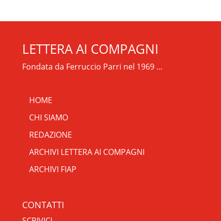
LETTERA AI COMPAGNI
Fondata da Ferruccio Parri nel 1969 ...
🇮🇹
🇬🇧
RIPRISTINA
HOME
CHI SIAMO
-A
Attuale: 100%
+A
REDAZIONE
ARCHIVI LETTERA AI COMPAGNI
Alto Contrasto
ARCHIVI FIAP
Modalità Scura
Disattiva Immagini
CONTATTI
Evidenzia Link
SCRIVICI