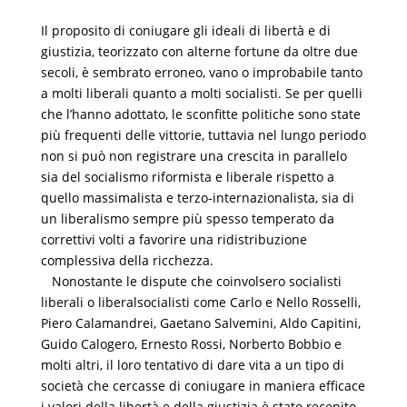
Il proposito di coniugare gli ideali di libertà e di
giustizia, teorizzato con alterne fortune da oltre due
secoli, è sembrato erroneo, vano o improbabile tanto
a molti liberali quanto a molti socialisti. Se per quelli
che l’hanno adottato, le sconfitte politiche sono state
più frequenti delle vittorie, tuttavia nel lungo periodo
non si può non registrare una crescita in parallelo
sia del socialismo riformista e liberale rispetto a
quello massimalista e terzo-internazionalista, sia di
un liberalismo sempre più spesso temperato da
correttivi volti a favorire una ridistribuzione
complessiva della ricchezza.
Nonostante le dispute che coinvolsero socialisti
liberali o liberalsocialisti come Carlo e Nello Rosselli,
Piero Calamandrei, Gaetano Salvemini, Aldo Capitini,
Guido Calogero, Ernesto Rossi, Norberto Bobbio e
molti altri, il loro tentativo di dare vita a un tipo di
società che cercasse di coniugare in maniera efficace
i valori della libertà e della giustizia è stato recepito