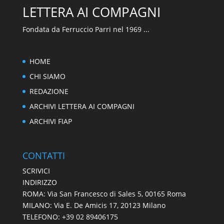
LETTERA AI COMPAGNI
🇮🇹
🇬🇧
RIPRISTINA
Fondata da Ferruccio Parri nel 1969 ...
-A
Attuale: 100%
+A
HOME
CHI SIAMO
Alto Contrasto
REDAZIONE
Modalità Scura
ARCHIVI LETTERA AI COMPAGNI
ARCHIVI FIAP
Disattiva Immagini
Evidenzia Link
CONTATTI
Modalità Lettura
SCRIVICI
INDIRIZZO
Navigazione Tastiera
ROMA: Via San Francesco di Sales 5, 00165 Roma
Cursore Grande
MILANO: Via E. De Amicis 17, 20123 Milano
TELEFONO: +39 02 89406175
Guida Lettura