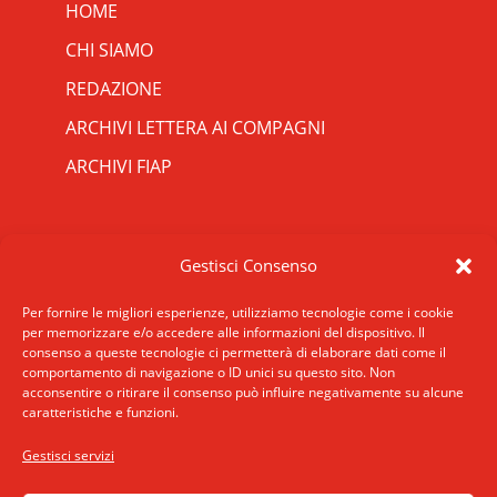
HOME
CHI SIAMO
REDAZIONE
ARCHIVI LETTERA AI COMPAGNI
ARCHIVI FIAP
RIPRISTINA
CONTATTI
Gestisci Consenso
-A
Attuale: 100%
+A
SCRIVICI
INDIRIZZO
Per fornire le migliori esperienze, utilizziamo tecnologie come i cookie
Alto Contrasto
per memorizzare e/o accedere alle informazioni del dispositivo. Il
ROMA: Via San Francesco di Sales 5, 00165
consenso a queste tecnologie ci permetterà di elaborare dati come il
Modalità Scura
Roma
comportamento di navigazione o ID unici su questo sito. Non
Disattiva Immagini
acconsentire o ritirare il consenso può influire negativamente su alcune
MILANO: Via E. De Amicis 17, 20123 Milano
caratteristiche e funzioni.
Evidenzia Link
TELEFONO: +39 02 89406175
Modalità Lettura
Gestisci servizi
accessibilita
Navigazione Tastiera