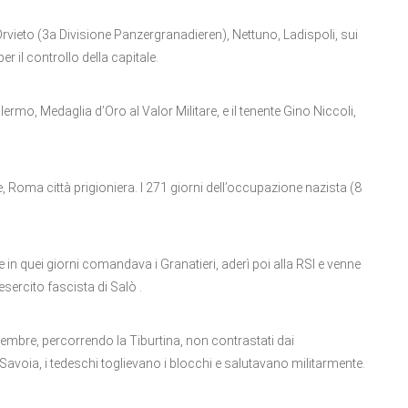
rvieto (3a Divisione Panzergranadieren), Nettuno, Ladispoli, sui
er il controllo della capitale.
ermo, Medaglia d’Oro al Valor Militare, e il tenente Gino Niccoli,
Roma città prigioniera. I 271 giorni dell’occupazione nazista (8
in quei giorni comandava i Granatieri, aderì poi alla RSI e venne
sercito fascista di Salò .
ttembre, percorrendo la Tiburtina, non contrastati dai
avoia, i tedeschi toglievano i blocchi e salutavano militarmente.