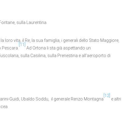
ontane, sulla Laurentina.
a loro vita, il Re, la sua famiglia, i generali dello Stato Maggiore,
[11]
o Pescara.
Ad Ortona li sta già aspettando un
colana, sulla Casilina, sulla Prenestina e all’aeroporto di
[12]
uffarini-Guidi, Ubaldo Soddu, il generale Renzo Montagna
e altri
ccea.