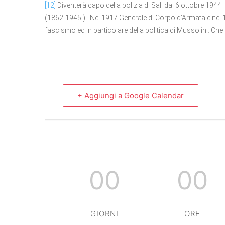
[12]
Diventerà capo della polizia di Sal dal 6 ottobre 1944. B
(1862-1945 ). Nel 1917 Generale di Corpo d’Armata e nel 1
fascismo ed in particolare della politica di Mussolini. C
+ Aggiungi a Google Calendar
00
00
🇮🇹
🇬🇧
RIPRISTINA
GIORNI
ORE
-A
100%
+A