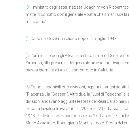
[3]
Il ministro degli esteri nazista, Joachim von Ribbentr
mette in contatto con il generale Roatta che smentisce la 
menzogna”.
[4]
Capo del Governo italiano dopo il 25 luglio 1943.
[5]
L’armistizio con gli Alleati era stato firmato il 3 settemb
Siracusa, alla presenza del generale americano Dwight Eis
stessa giornata gli Alleati sbarcarono in Calabria.
[6]
Erano disponibili otto divisioni, seppur a ranghi ridotti. I 
“Piacenza”, la “Sassari”. Altre due, la “Lupi di Toscana” e 
divisioni andavano aggiunte le forze dei Reali Carabinieri, 
le costa laziali si trovavano la 220a e la 221a divisioni cost
1943, i tedeschi potevano contare su 17 divisioni, 7 quelle
Mario Avagliano, Il partigiano Montezemolo. Storia del capo