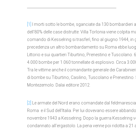
_________________________________________________
[1]
I morti sotto le bombe, sganciate da 130 bombardieri ame
dell’80% delle case distrutte. Villa Torlonia viene colpita m
comando di Kesselring si trasferì, fino al giugno 1944, in g
precedenza un altro bombardamento su Roma ebbe luogo il
Littorio e sui quartieri Tiburtino, Prenestino e Tuscolano
4.000 bombe per 1.060 tonnellate di esplosivo. Circa 3.000 i
Tra le vittime anche il comandante generale dei Carabinier
di bombe su Tiburtino, Casilino, Tuscolano e Prenestino. 502
Montezemolo. Dalai editore 2012.
[2]
Le armate del Nord erano comandate dal feldmarescia
Roma e il Sud dell’Italia. Per lui dovevano essere abband
novembre 1943 a Kesselring. Dopo la guerra Kesselring ve
condannato all’ergastolo. La pena venne poi ridotta a 21 a