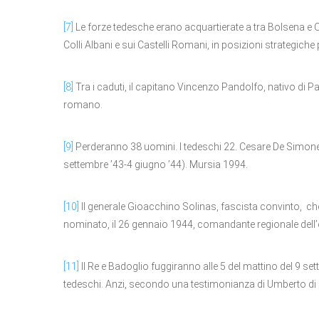
[7]
Le forze tedesche erano acquartierate a tra Bolsena e O
Colli Albani e sui Castelli Romani, in posizioni strategiche p
[8]
Tra i caduti, il capitano Vincenzo Pandolfo, nativo di Pal
romano.
[9]
Perderanno 38 uomini. I tedeschi 22. Cesare De Simone, 
settembre ’43-4 giugno ’44). Mursia 1994.
[10]
Il generale Gioacchino Solinas, fascista convinto, che 
nominato, il 26 gennaio 1944, comandante regionale dell’e
[11]
Il Re e Badoglio fuggiranno alle 5 del mattino del 9 se
tedeschi. Anzi, secondo una testimonianza di Umberto di S