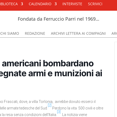
IBLIOTECA
CALENDARIO
INTERVISTE
SCRIVICI
Fondata da Ferruccio Parri nel 1969…
CHI SIAMO
REDAZIONE
ARCHIVI LETTERA AI COMPAGNI
ARC
i americani bombardano
egnate armi e munizioni ai
 Frascati, dove, a villa Torlonia, avrebbe dovuto esserci il
[2]
elle armate tedesche del Sud.
Perdono la vita 500 civili e oltre
[3]
la resa senza condizioni dell’Italia.
La notizia viene