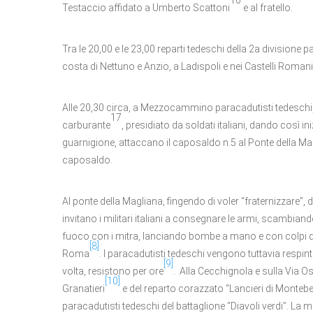
Testaccio affidato a Umberto Scattoni
e al fratello.
Tra le 20,00 e le 23,00 reparti tedeschi della 2a divisione p
costa di Nettuno e Anzio, a Ladispoli e nei Castelli Romani
Alle 20,30 circa, a Mezzocammino paracadutisti tedeschi, 
17
carburante
, presidiato da soldati italiani, dando così in
guarnigione, attaccano il caposaldo n.5 al Ponte della Magl
caposaldo.
Al ponte della Magliana, fingendo di voler “fraternizzare”, d
invitano i militari italiani a consegnare le armi, scambian
fuoco con i mitra, lanciando bombe a mano e con colpi di 
[8]
Roma
. I paracadutisti tedeschi vengono tuttavia respint
[9]
volta, resistono per ore
. Alla Cecchignola e sulla Via Os
[10]
Granatieri
e del reparto corazzato “Lancieri di Montebel
paracadutisti tedeschi del battaglione “Diavoli verdi”. La ma