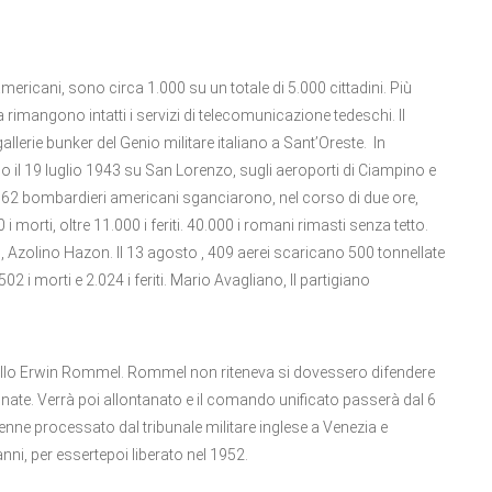
ricani, sono circa 1.000 su un totale di 5.000 cittadini. Più
a rimangono intatti i servizi di telecomunicazione tedeschi. Il
allerie bunker del Genio militare italiano a Sant’Oreste. In
 19 luglio 1943 su San Lorenzo, sugli aeroporti di Ciampino e
. 662 bombardieri americani sganciarono, nel corso di due ore,
 morti, oltre 11.000 i feriti. 40.000 i romani rimasti senza tetto.
i, Azolino Hazon. Il 13 agosto , 409 aerei scaricano 500 tonnellate
 i morti e 2.024 i feriti. Mario Avagliano, Il partigiano
llo Erwin Rommel. Rommel non riteneva si dovessero difendere
onate. Verrà poi allontanato e il comando unificato passerà dal 6
nne processato dal tribunale militare inglese a Venezia e
nni, per essertepoi liberato nel 1952.