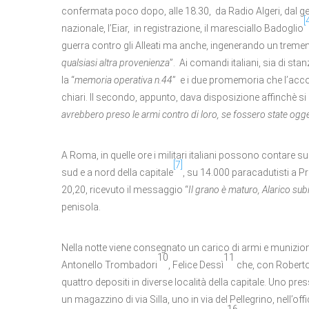
confermata poco dopo, alle 18.30, da Radio Algeri, dal ge
[
nazionale, l’Eiar, in registrazione, il maresciallo Badoglio
guerra contro gli Alleati ma anche, ingenerando un treme
qualsiasi altra provenienza
”. Ai comandi italiani, sia di stanza
la “
memoria operativa n.44
” e i due promemoria che l’acc
chiari. Il secondo, appunto, dava disposizione affinchè s
avrebbero preso le armi contro di loro, se fossero state ogget
A Roma, in quelle ore i militari italiani possono contare s
[7]
sud e a nord della capitale
, su 14.000 paracadutisti a Pr
20,20, ricevuto il messaggio “
Il grano è maturo, Alarico sub
penisola.
Nella notte viene consegnato un carico di armi e munizioni
10
11
Antonello Trombadori
, Felice Dessì
che, con Roberto
quattro depositi in diverse località della capitale. Uno pres
un magazzino di via Silla, uno in via del Pellegrino, nell’of
16