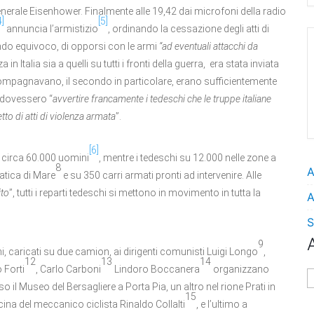
nerale Eisenhower. Finalmente alle 19,42 dai microfoni della radio
4]
[5]
annuncia l’armistizio
, ordinando la cessazione degli atti di
ndo equivoco, di opporsi con le armi
“ad eventuali attacchi da
 in Italia sia a quelli su tutti i fronti della guerra, era stata inviata
ompagnavano, il secondo in particolare, erano sufficientemente
i dovessero “
avvertire francamente i tedeschi che le truppe italiane
to di atti di violenza armata
”.
[6]
u circa 60.000 uomini
, mentre i tedeschi su 12.000 nelle zone a
8
A
atica di Mare
e su 350 carri armati pronti ad intervenire. Alle
ito
”, tutti i reparti tedeschi si mettono in movimento in tutta la
A
S
9
, caricati su due camion, ai dirigenti comunisti Luigi Longo
,
12
13
14
 Forti
, Carlo Carboni
Lindoro Boccanera
organizzano
A
so il Museo del Bersagliere a Porta Pia, un altro nel rione Prati in
15
ficina del meccanico ciclista Rinaldo Collalti
, e l’ultimo a