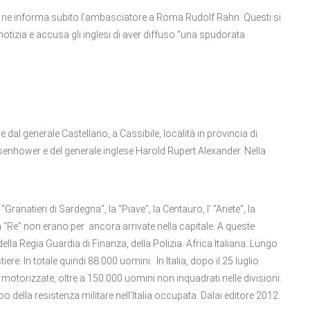
op ne informa subito l’ambasciatore a Roma Rudolf Rahn. Questi si
notizia e accusa gli inglesi di aver diffuso “una spudorata
re dal generale Castellano, a Cassibile, località in provincia di
enhower e del generale inglese Harold Rupert Alexander. Nella
“Granatieri di Sardegna”, la “Piave”, la Centauro, l’ “Ariete”, la
la “Re” non erano per ancora arrivate nella capitale. A queste
della Regia Guardia di Finanza, della Polizia Africa Italiana. Lungo
iere. In totale quindi 88.000 uomini. In Italia, dopo il 25 luglio
 motorizzate, oltre a 150.000 uomini non inquadrati nelle divisioni.
 della resistenza militare nell’Italia occupata. Dalai editore 2012.