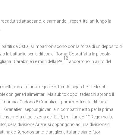
aracadutisti attaccano, disarmandoli, reparti italiani lungo la
.
partiti da Ostia, si impadroniscono con la forza di un deposito di
izio la battaglia per la difesa di Roma. Sopraffatta la piccola
18
iana. Carabinieri e militi della PAI
accorrono in aiuto del
i mettere in atto una tregua e offrendo sigarette, i tedeschi
dole con generi alimentari. Ma subito dopo i tedeschi aprono il
mortaio. Cadono 8 Granatieri, i primi morti nella difesa di
i. I Granatieri, seppur giovani e in combattimento per la prima
tiense, nella attuale zona dell’EUR, i militari del 1° Reggimento
lo”, della divisione Ariete, si oppongono ad una divisione di
ttina del 9, nonostante le artiglierie italiane siano fuori