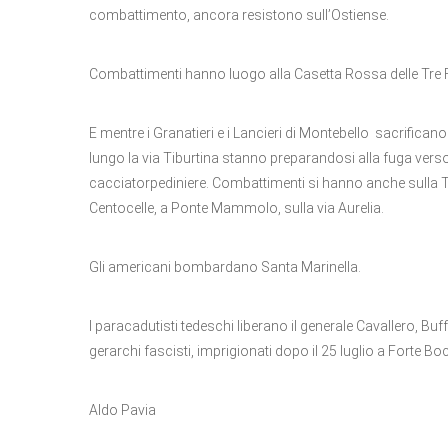
combattimento, ancora resistono sull’Ostiense.
Combattimenti hanno luogo alla Casetta Rossa delle Tre F
E mentre i Granatieri e i Lancieri di Montebello sacrificano l
lungo la via Tiburtina stanno preparandosi alla fuga vers
cacciatorpediniere. Combattimenti si hanno anche sulla Tus
Centocelle, a Ponte Mammolo, sulla via Aurelia.
Gli americani bombardano Santa Marinella.
I paracadutisti tedeschi liberano il generale Cavallero, B
gerarchi fascisti, imprigionati dopo il 25 luglio a Forte Bo
Aldo Pavia