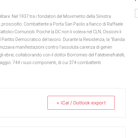
A
itare. Nel 1937 tra i fondatori del Movimento della Sinistra
e, prosciolto. Combattente a Porta San Paolo a fianco di Raffaele
 Cattolici Comunisti. Poiché la DC non li voleva nel CLN, Ossicini li
l Partito Democratico del lavoro. Durante la Resistenza, la “Banda
ganizzava manifestazioni contro l’assoluta carenza di generi
li ebrei, collaborando con il dottor Borromeo del Fatebenefratelli,
ggio. 744 i suoi componenti, di cui 374 combattenti.
+ iCal / Outlook export