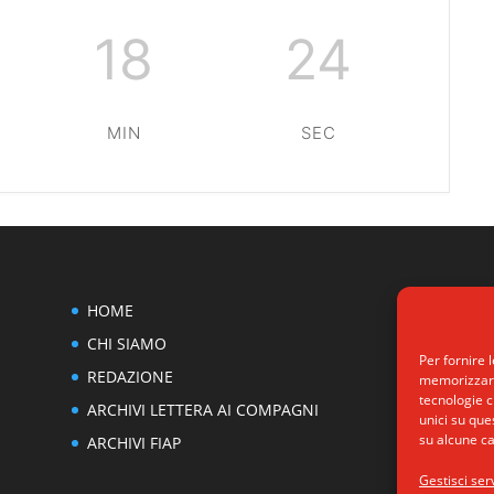
18
24
MIN
SEC
HOME
CHI SIAMO
Per fornire 
REDAZIONE
memorizzare 
tecnologie c
ARCHIVI LETTERA AI COMPAGNI
unici su que
su alcune ca
ARCHIVI FIAP
Gestisci serv