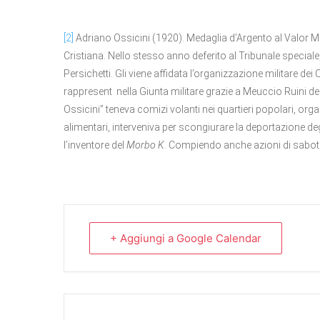
[2]
Adriano Ossicini (1920). Medaglia d’Argento al Valor Mil
Cristiana. Nello stesso anno deferito al Tribunale special
Persichetti. Gli viene affidata l’organizzazione militare dei
rappresent nella Giunta militare grazie a Meuccio Ruini de
Ossicini” teneva comizi volanti nei quartieri popolari, or
alimentari, interveniva per scongiurare la deportazione deg
l’inventore del
Morbo K
. Compiendo anche azioni di sabota
+ Aggiungi a Google Calendar