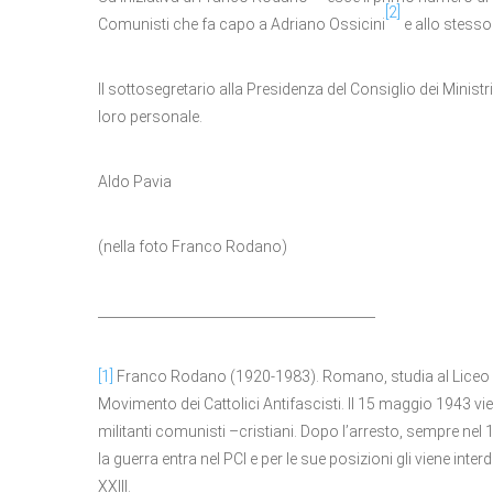
[2]
Comunisti che fa capo a Adriano Ossicini
e allo stess
Il sottosegretario alla Presidenza del Consiglio dei Ministri 
loro personale.
Aldo Pavia
(nella foto Franco Rodano)
__________________________________________
[1]
Franco Rodano (1920-1983). Romano, studia al Liceo E.Q.
Movimento dei Cattolici Antifascisti. Il 15 maggio 1943 vie
militanti comunisti –cristiani. Dopo l’arresto, sempre nel 
la guerra entra nel PCI e per le sue posizioni gli viene inte
XXIII.