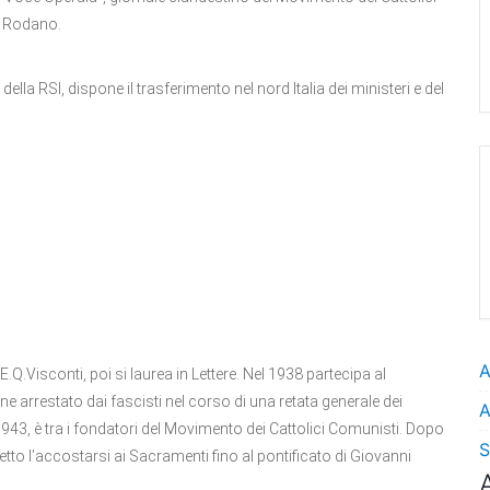
o Rodano.
della RSI, dispone il trasferimento nel nord Italia dei ministeri e del
A
Visconti, poi si laurea in Lettere. Nel 1938 partecipa al
ne arrestato dai fascisti nel corso di una retata generale dei
A
1943, è tra i fondatori del Movimento dei Cattolici Comunisti. Dopo
S
rdetto l’accostarsi ai Sacramenti fino al pontificato di Giovanni