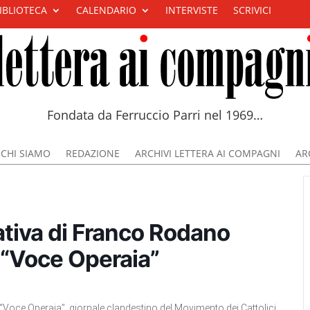
IBLIOTECA
CALENDARIO
INTERVISTE
SCRIVICI
Fondata da Ferruccio Parri nel 1969…
CHI SIAMO
REDAZIONE
ARCHIVI LETTERA AI COMPAGNI
ARC
iativa di Franco Rodano
 “Voce Operaia”
“Voce Operaia”, giornale clandestino del Movimento dei Cattolici