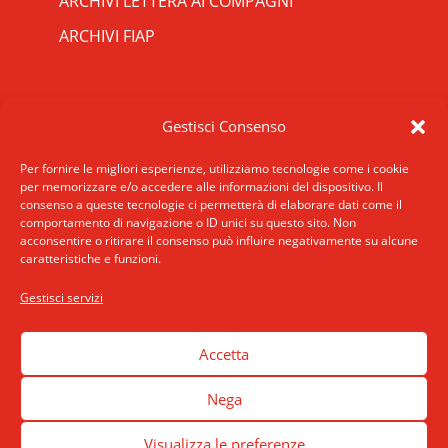
ARCHIVI LETTERA AI COMPAGNI
ARCHIVI FIAP
RIPRISTINA
CONTATTI
Gestisci Consenso
-A
Attuale: 100%
+A
SCRIVICI
INDIRIZZO
Per fornire le migliori esperienze, utilizziamo tecnologie come i cookie
Alto Contrasto
per memorizzare e/o accedere alle informazioni del dispositivo. Il
ROMA: Via San Francesco di Sales 5, 00165
consenso a queste tecnologie ci permetterà di elaborare dati come il
Modalità Scura
Roma
comportamento di navigazione o ID unici su questo sito. Non
Disattiva Immagini
acconsentire o ritirare il consenso può influire negativamente su alcune
MILANO: Via E. De Amicis 17, 20123 Milano
caratteristiche e funzioni.
Evidenzia Link
TELEFONO: +39 02 89406175
Modalità Lettura
Gestisci servizi
accessibilita
Navigazione Tastiera
Cursore Grande
Accetta
Guida Lettura
Nega
Lettura Vocale
Leggi
Visualizza le preferenze