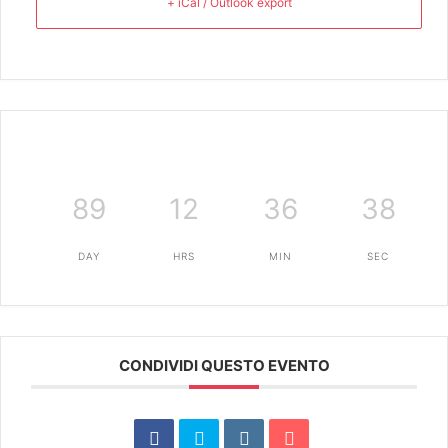
+ iCal / Outlook export
89
12
36
38
DAY
HRS
MIN
SEC
CONDIVIDI QUESTO EVENTO