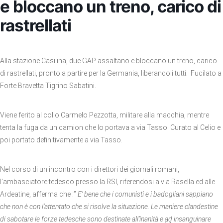
e bloccano un treno, carico di
rastrellati
Alla stazione Casilina, due GAP assaltano e bloccano un treno, carico
di rastrellati, pronto a partire per la Germania, liberandoli tutti. Fucilato a
Forte Bravetta Tigrino Sabatini.
Viene ferito al collo Carmelo Pezzotta, militare alla macchia, mentre
tenta la fuga da un camion che lo portava a via Tasso. Curato al Celio e
poi portato definitivamente a via Tasso.
Nel corso di un incontro con i direttori dei giornali romani,
l’ambasciatore tedesco presso la RSI, riferendosi a via Rasella ed alle
Ardeatine, afferma che :”
E’ bene che i comunisti e i badogliani sappiano
che non è con l’attentato che si risolve la situazione. Le maniere clandestine
di sabotare le forze tedesche sono destinate all’inanità e ad insanguinare