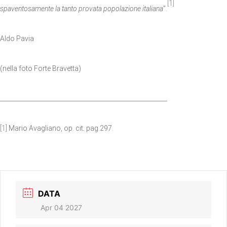
[1]
spaventosamente la tanto provata popolazione italiana
”.
Aldo Pavia
(nella foto Forte Bravetta)
_______________________________________________________
[1]
Mario Avagliano, op. cit. pag.297.
DATA
Apr 04 2027