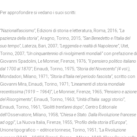
Per approfondire si vedano i suoi scritti:
“Nazionalfascismo”
, Edizioni di storia e letteratura, Roma, 2016;
“La
pazienza della storia”
, Aragno, Torino, 2015;
“San Benedetto e l’Italia del
suo tempo”
, Laterza, Bari, 2007;
“Leggenda e realtà di Napoleone”
, Utet,
Torino, 2007;
“Un cinquantennio di rivolgimenti mondiali”
con prefazione di
Giovanni Spadolini, Le Monnier, Firenze, 1976;
“Il pensiero politico italiano
dal 1700 al 1870”
; Einaudi, Torino, 1975;
“Storia del Novecento” (4 vol.)
,
Mondadori, Milano, 1971;
“Storia d’Italia nel periodo fascista”
, scritto con
Giovanni Mira, Einaudi, Torino, 1971;
“Lineamenti di storia mondiale
recentissima (1919 – 1964)”
, Le Monnier, Firenze, 1965;
“Pensiero e azione
del Risorgimento”
, Einaudi, Torino, 1963;
“Unità d’Italia: saggi storici”
,
Einaudi, Torino, 1961;
“Giolitti trent’anni dopo”
, Centro Editoriale
dell’Osservatore, Milano, 1958;
“Chiesa e Stato. Dalla Rivoluzione francese
ad oggi”
, La Nuova Italia, Firenze, 1955;
“Profilo della storia d’Europa”
,
Unione tipografico – editrice torinese, Torino, 1951;
“La Rivoluzione