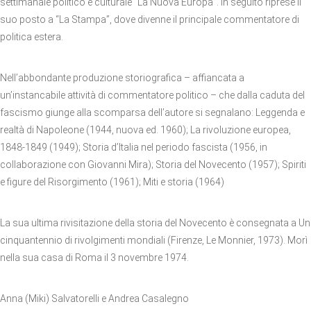
settimanale politico e culturale “La Nuova Europa”. In seguito riprese il
suo posto a “La Stampa”, dove divenne il principale commentatore di
politica estera.
Nell’abbondante produzione storiografica – affiancata a
un’instancabile attività di commentatore politico – che dalla caduta del
fascismo giunge alla scomparsa dell’autore si segnalano: Leggenda e
realtà di Napoleone (1944, nuova ed. 1960); La rivoluzione europea,
1848-1849 (1949); Storia d’Italia nel periodo fascista (1956, in
collaborazione con Giovanni Mira); Storia del Novecento (1957); Spiriti
e figure del Risorgimento (1961); Miti e storia (1964)
La sua ultima rivisitazione della storia del Novecento è consegnata a Un
cinquantennio di rivolgimenti mondiali (Firenze, Le Monnier, 1973). Morì
nella sua casa di Roma il 3 novembre 1974.
Anna (Miki) Salvatorelli e Andrea Casalegno