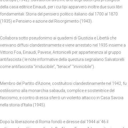
della casa editrice Einaudi, per i cui tipi apparvero inoltre due suoi libri
fondamentali: Storia del pensiero politico italiano dal 1700 al 1870
(1935) e Pensiero e azione del Risorgimento (1943).
Collabora sotto pseudonimo ai quaderni di Giustizia e Libertà che
venivano diffusi clandestinamente e viene arrestato nel 1935 insieme a
Vittorio Foa, Einaudi, Pavese, Antonicelli per appartenenza al gruppo
antifascista ( le note informative della questura segnalano Salvatorelli
come antifascista “irriducibile”, “tenace” “invincibile”).
Membro del Partito d’Azione, costituitosi clandestinamente nel 1942, fu
ostilissimo alla monarchia sabauda, complice e sostenitrice del
fascismo, e contro di essa sferrò un violento attacco in Casa Savoia
nella storia d’Italia (1945).
Dopo la liberazione di Roma fondò e diresse dal 1944 al ’46 il