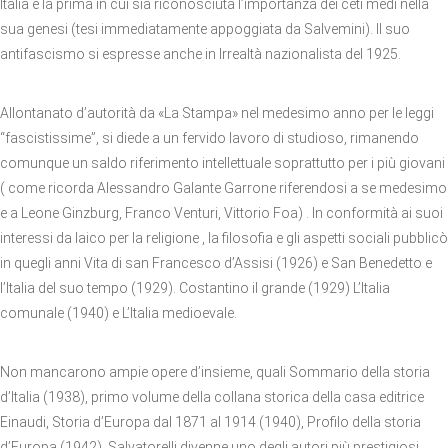
Italia e la prima in cui sia riconosciuta l’importanza dei ceti medi nella
sua genesi (tesi immediatamente appoggiata da Salvemini). Il suo
antifascismo si espresse anche in Irrealtà nazionalista del 1925.
Allontanato d’autorità da «La Stampa» nel medesimo anno per le leggi
“fascistissime”, si diede a un fervido lavoro di studioso, rimanendo
comunque un saldo riferimento intellettuale soprattutto per i più giovani
( come ricorda Alessandro Galante Garrone riferendosi a se medesimo
e a Leone Ginzburg, Franco Venturi, Vittorio Foa) . In conformità ai suoi
interessi da laico per la religione , la filosofia e gli aspetti sociali pubblicò
in quegli anni Vita di san Francesco d’Assisi (1926) e San Benedetto e
l’Italia del suo tempo (1929). Costantino il grande (1929) L’Italia
comunale (1940) e L’Italia medioevale.
Non mancarono ampie opere d’insieme, quali Sommario della storia
d’Italia (1938), primo volume della collana storica della casa editrice
Einaudi, Storia d’Europa dal 1871 al 1914 (1940), Profilo della storia
d’Europa (1942). Salvatorelli divenne uno degli autori più prestigiosi