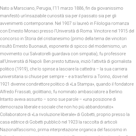
Nato a Marsciano, Perugia, l’11 marzo 1886, fin da giovanissimo
manifestò un’insaziabile curiosità sia per il passato sia per gli
avvenimenti contemporanei. Nel 1907 si laureò in Filologia romanza
con Ernesto Monaci presso l’Università di Roma. Vincitore nel 1915 del
concorso in Storia del cristianesimo (primo della terna dei vincitori
risultò Ernesto Buonaiuti, esponente di spicco del modernismo, un
movimento cui Salvatorelli guardava con simpatia), fu professore
all’Università di Napoli. Ben presto tuttavia, iniziò l’attività di giornalista
politico (1919), che lo spinse a lasciare la cattedra – la sua carriera
universitaria si chiuse per sempre – e a trasferirsi a Torino, dove nel
1921 divenne condirettore politico di «La Stampa», quando il fondatore
Alfredo Frassati, giolittiano, fu nominato ambasciatore a Berlino.
Intanto aveva assunto – sono sue parole – «una posizione di
democrazia liberale e sociale che non ho più abbandonato».
Collaboratore di «La rivoluzione liberale» di Gobetti, proprio presso la
casa editrice di Gobetti pubblicò nel 1923 la raccolta di articoli
Nazionalfascismo, prima interpretazione organica del fascismo in