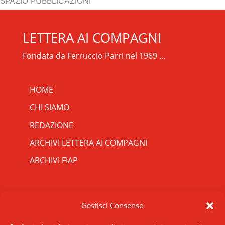
SPAZIO PUBBLICAZIONI
LETTERA AI COMPAGNI
Fondata da Ferruccio Parri nel 1969 ...
HOME
CHI SIAMO
REDAZIONE
ARCHIVI LETTERA AI COMPAGNI
ARCHIVI FIAP
RIPRISTINA
CONTATTI
Gestisci Consenso
-A
Attuale: 100%
+A
SCRIVICI